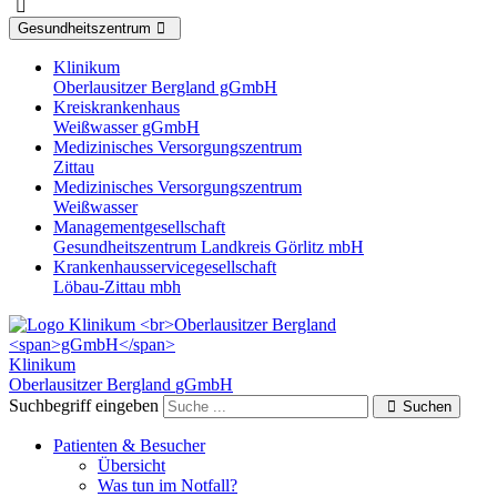
Gesundheitszentrum
Klinikum
Oberlausitzer Bergland gGmbH
Kreiskrankenhaus
Weißwasser gGmbH
Medizinisches Versorgungszentrum
Zittau
Medizinisches Versorgungszentrum
Weißwasser
Managementgesellschaft
Gesundheitszentrum Landkreis Görlitz mbH
Krankenhausservicegesellschaft
Löbau-Zittau mbh
Klinikum
Oberlausitzer Bergland
gGmbH
Suchbegriff eingeben
Suchen
Patienten & Besucher
Übersicht
Was tun im Notfall?