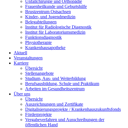
Unfallchirurgie und Orthopädie
Frauenheilkunde und Geburtshilfe
Brustzentrum Ostsachsen
Kinder- und Jugendmedizin
Belegabteilungen
Institut für Radiologische Diagnostik
Institut für Laboratoriumsmedizin
Funktionsdiagnostik
Physiotherapie
Krankenhausapotheke
Aktuell
Veranstaltungen
Karriere
Übersicht
Stellenangebote
Studium, Aus- und Weiterbildung
Berufsausbildung, Schule und Praktikum
Arbeiten im Gesundheitszentrum
Über uns
Übersicht
Auszeichnungen und Zertifikate
Digitalisierungsprojekte / Krankenhauszukunftsfonds
Förderprojekte
Vergabeverfahren und Ausschreibungen der
öffentlichen Hand