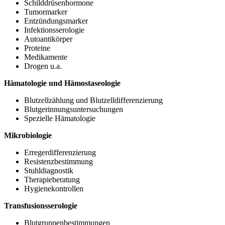
Schilddrüsenhormone
Tumormarker
Entzündungsmarker
Infektionsserologie
Autoantikörper
Proteine
Medikamente
Drogen u.a.
Hämatologie und Hämostaseologie
Blutzellzählung und Blutzelldifferenzierung
Blutgerinnungsuntersuchungen
Spezielle Hämatologie
Mikrobiologie
Erregerdifferenzierung
Resistenzbestimmung
Stuhldiagnostik
Therapieberatung
Hygienekontrollen
Transfusionsserologie
Blutgruppenbestimmungen