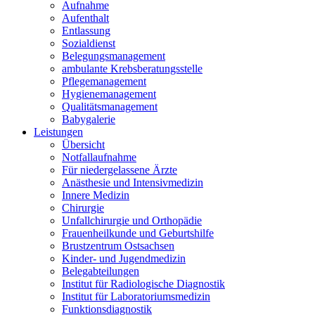
Aufnahme
Aufenthalt
Entlassung
Sozialdienst
Belegungsmanagement
ambulante Krebsberatungsstelle
Pflegemanagement
Hygienemanagement
Qualitätsmanagement
Babygalerie
Leistungen
Übersicht
Notfallaufnahme
Für niedergelassene Ärzte
Anästhesie und Intensivmedizin
Innere Medizin
Chirurgie
Unfallchirurgie und Orthopädie
Frauenheilkunde und Geburtshilfe
Brustzentrum Ostsachsen
Kinder- und Jugendmedizin
Belegabteilungen
Institut für Radiologische Diagnostik
Institut für Laboratoriumsmedizin
Funktionsdiagnostik