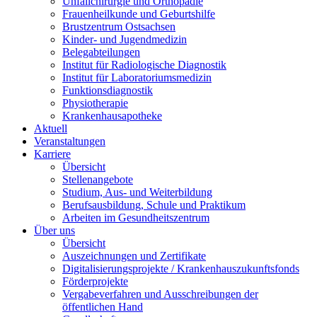
Unfallchirurgie und Orthopädie
Frauenheilkunde und Geburtshilfe
Brustzentrum Ostsachsen
Kinder- und Jugendmedizin
Belegabteilungen
Institut für Radiologische Diagnostik
Institut für Laboratoriumsmedizin
Funktionsdiagnostik
Physiotherapie
Krankenhausapotheke
Aktuell
Veranstaltungen
Karriere
Übersicht
Stellenangebote
Studium, Aus- und Weiterbildung
Berufsausbildung, Schule und Praktikum
Arbeiten im Gesundheitszentrum
Über uns
Übersicht
Auszeichnungen und Zertifikate
Digitalisierungsprojekte / Krankenhauszukunftsfonds
Förderprojekte
Vergabeverfahren und Ausschreibungen der
öffentlichen Hand