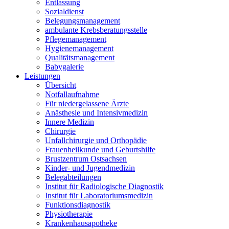
Entlassung
Sozialdienst
Belegungsmanagement
ambulante Krebsberatungsstelle
Pflegemanagement
Hygienemanagement
Qualitätsmanagement
Babygalerie
Leistungen
Übersicht
Notfallaufnahme
Für niedergelassene Ärzte
Anästhesie und Intensivmedizin
Innere Medizin
Chirurgie
Unfallchirurgie und Orthopädie
Frauenheilkunde und Geburtshilfe
Brustzentrum Ostsachsen
Kinder- und Jugendmedizin
Belegabteilungen
Institut für Radiologische Diagnostik
Institut für Laboratoriumsmedizin
Funktionsdiagnostik
Physiotherapie
Krankenhausapotheke