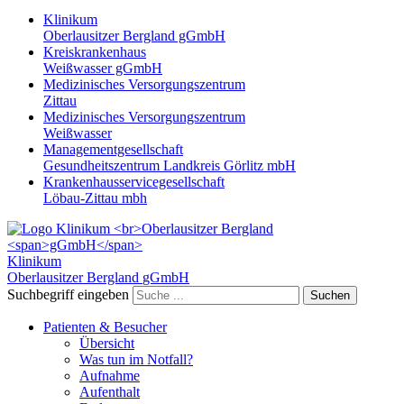
Klinikum
Oberlausitzer Bergland gGmbH
Kreiskrankenhaus
Weißwasser gGmbH
Medizinisches Versorgungszentrum
Zittau
Medizinisches Versorgungszentrum
Weißwasser
Managementgesellschaft
Gesundheitszentrum Landkreis Görlitz mbH
Krankenhausservicegesellschaft
Löbau-Zittau mbh
Klinikum
Oberlausitzer Bergland
gGmbH
Suchbegriff eingeben
Suchen
Patienten & Besucher
Übersicht
Was tun im Notfall?
Aufnahme
Aufenthalt