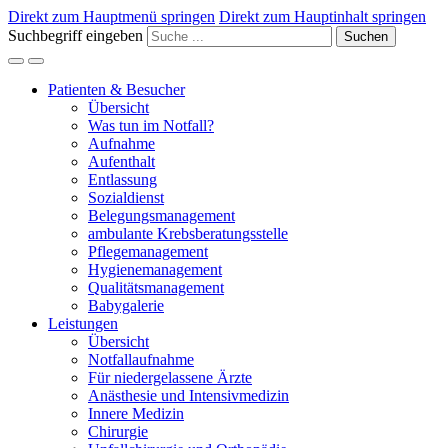
Direkt zum Hauptmenü springen
Direkt zum Hauptinhalt springen
Suchbegriff eingeben
Suchen
Patienten & Besucher
Übersicht
Was tun im Notfall?
Aufnahme
Aufenthalt
Entlassung
Sozialdienst
Belegungsmanagement
ambulante Krebsberatungsstelle
Pflegemanagement
Hygienemanagement
Qualitätsmanagement
Babygalerie
Leistungen
Übersicht
Notfallaufnahme
Für niedergelassene Ärzte
Anästhesie und Intensivmedizin
Innere Medizin
Chirurgie