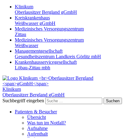
Klinikum
Oberlausitzer Bergland gGmbH
Kreiskrankenhaus
Weißwasser gGmbH
Medizinisches Versorgungszentrum
Zittau
Medizinisches Versorgungszentrum
Weißwasser
Managementgesellschaft
Gesundheitszentrum Landkreis Görlitz mbH
Krankenhausservicegesellschaft
Löbau-Zittau mbh
Klinikum
Oberlausitzer Bergland
gGmbH
Suchbegriff eingeben
Suchen
Patienten & Besucher
Übersicht
Was tun im Notfall?
Aufnahme
Aufenthalt