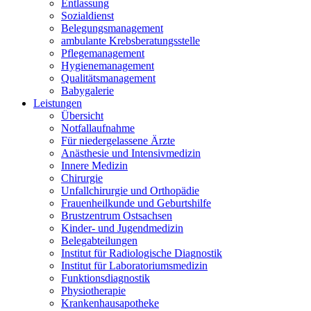
Entlassung
Sozialdienst
Belegungsmanagement
ambulante Krebsberatungsstelle
Pflegemanagement
Hygienemanagement
Qualitätsmanagement
Babygalerie
Leistungen
Übersicht
Notfallaufnahme
Für niedergelassene Ärzte
Anästhesie und Intensivmedizin
Innere Medizin
Chirurgie
Unfallchirurgie und Orthopädie
Frauenheilkunde und Geburtshilfe
Brustzentrum Ostsachsen
Kinder- und Jugendmedizin
Belegabteilungen
Institut für Radiologische Diagnostik
Institut für Laboratoriumsmedizin
Funktionsdiagnostik
Physiotherapie
Krankenhausapotheke