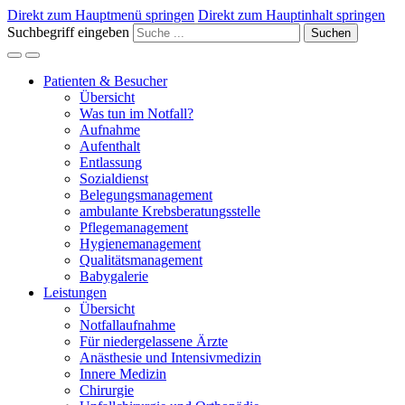
Direkt zum Hauptmenü springen
Direkt zum Hauptinhalt springen
Suchbegriff eingeben
Suchen
Patienten & Besucher
Übersicht
Was tun im Notfall?
Aufnahme
Aufenthalt
Entlassung
Sozialdienst
Belegungsmanagement
ambulante Krebsberatungsstelle
Pflegemanagement
Hygienemanagement
Qualitätsmanagement
Babygalerie
Leistungen
Übersicht
Notfallaufnahme
Für niedergelassene Ärzte
Anästhesie und Intensivmedizin
Innere Medizin
Chirurgie