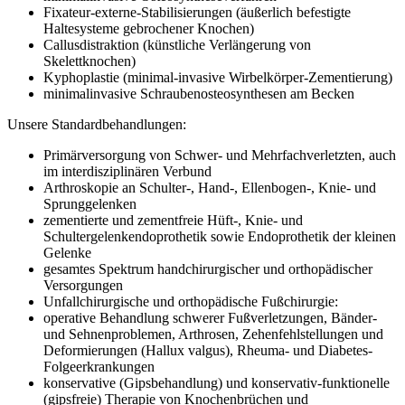
Fixateur-externe-Stabilisierungen (äußerlich befestigte
Haltesysteme gebrochener Knochen)
Callusdistraktion (künstliche Verlängerung von
Skelettknochen)
Kyphoplastie (minimal-invasive Wirbelkörper-Zementierung)
minimalinvasive Schraubenosteosynthesen am Becken
Unsere Standardbehandlungen:
Primärversorgung von Schwer- und Mehrfachverletzten, auch
im interdisziplinären Verbund
Arthroskopie an Schulter-, Hand-, Ellenbogen-, Knie- und
Sprunggelenken
zementierte und zementfreie Hüft-, Knie- und
Schultergelenkendoprothetik sowie Endoprothetik der kleinen
Gelenke
gesamtes Spektrum handchirurgischer und orthopädischer
Versorgungen
Unfallchirurgische und orthopädische Fußchirurgie:
operative Behandlung schwerer Fußverletzungen, Bänder-
und Sehnenproblemen, Arthrosen, Zehenfehlstellungen und
Deformierungen (Hallux valgus), Rheuma- und Diabetes-
Folgeerkrankungen
konservative (Gipsbehandlung) und konservativ-funktionelle
(gipsfreie) Therapie von Knochenbrüchen und