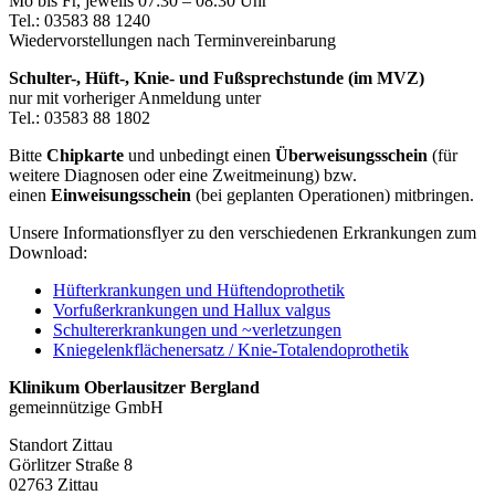
Mo bis Fr, jeweils 07:30 – 08.30 Uhr
Tel.: 03583 88 1240
Wiedervorstellungen nach Terminvereinbarung
Schulter-, Hüft-, Knie- und Fußsprechstunde (im MVZ)
nur mit vorheriger Anmeldung unter
Tel.: 03583 88 1802
Bitte
Chipkarte
und unbedingt einen
Überweisungsschein
(für
weitere Diagnosen oder eine Zweitmeinung) bzw.
einen
Einweisungsschein
(bei geplanten Operationen) mitbringen.
Unsere Informationsflyer zu den verschiedenen Erkrankungen zum
Download:
Hüfterkrankungen und Hüftendoprothetik
Vorfußerkrankungen und Hallux valgus
Schultererkrankungen und ~verletzungen
Kniegelenkflächenersatz / Knie-Totalendoprothetik
Klinikum Oberlausitzer Bergland
gemeinnützige GmbH
Standort Zittau
Görlitzer Straße 8
02763 Zittau