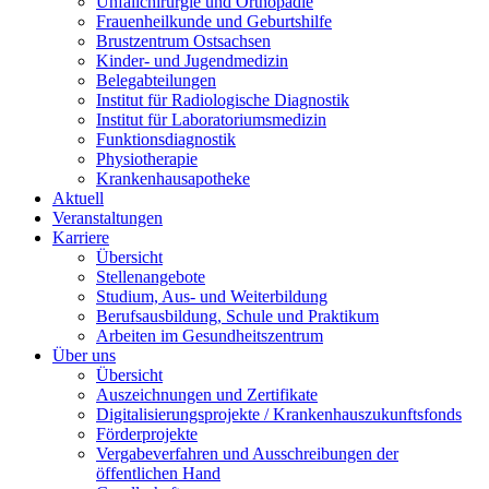
Unfallchirurgie und Orthopädie
Frauenheilkunde und Geburtshilfe
Brustzentrum Ostsachsen
Kinder- und Jugendmedizin
Belegabteilungen
Institut für Radiologische Diagnostik
Institut für Laboratoriumsmedizin
Funktionsdiagnostik
Physiotherapie
Krankenhausapotheke
Aktuell
Veranstaltungen
Karriere
Übersicht
Stellenangebote
Studium, Aus- und Weiterbildung
Berufsausbildung, Schule und Praktikum
Arbeiten im Gesundheitszentrum
Über uns
Übersicht
Auszeichnungen und Zertifikate
Digitalisierungsprojekte / Krankenhauszukunftsfonds
Förderprojekte
Vergabeverfahren und Ausschreibungen der
öffentlichen Hand