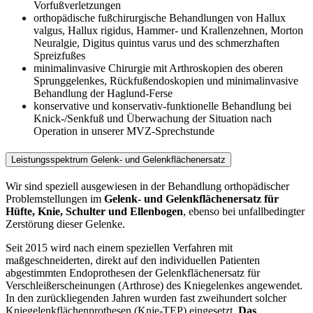
Vorfußverletzungen
orthopädische fußchirurgische Behandlungen von Hallux
valgus, Hallux rigidus, Hammer- und Krallenzehnen, Morton
Neuralgie, Digitus quintus varus und des schmerzhaften
Spreizfußes
minimalinvasive Chirurgie mit Arthroskopien des oberen
Sprunggelenkes, Rückfußendoskopien und minimalinvasive
Behandlung der Haglund-Ferse
konservative und konservativ-funktionelle Behandlung bei
Knick-/Senkfuß und Überwachung der Situation nach
Operation in unserer MVZ-Sprechstunde
Leistungsspektrum Gelenk- und Gelenkflächenersatz
Wir sind speziell ausgewiesen in der Behandlung orthopädischer
Problemstellungen im
Gelenk- und Gelenkflächenersatz für
Hüfte, Knie, Schulter und Ellenbogen
, ebenso bei unfallbedingter
Zerstörung dieser Gelenke.
Seit 2015 wird nach einem speziellen Verfahren mit
maßgeschneiderten, direkt auf den individuellen Patienten
abgestimmten Endoprothesen der Gelenkflächenersatz für
Verschleißerscheinungen (Arthrose) des Kniegelenkes angewendet.
In den zurückliegenden Jahren wurden fast zweihundert solcher
Kniegelenkflächenprothesen (Knie-TEP) eingesetzt.
Das