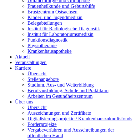
Unfallchirurgie und Orthopädie
Frauenheilkunde und Geburtshilfe
Brustzentrum Ostsachsen
Kinder- und Jugendmedizin
Belegabteilungen
Institut für Radiologische Diagnostik
Institut für Laboratoriumsmedizin
Funktionsdiagnostik
Physiotherapie
Krankenhausapotheke
Aktuell
Veranstaltungen
Karriere
Übersicht
Stellenangebote
Studium, Aus- und Weiterbildung
Berufsausbildung, Schule und Praktikum
Arbeiten im Gesundheitszentrum
Über uns
Übersicht
Auszeichnungen und Zertifikate
Digitalisierungsprojekte / Krankenhauszukunftsfonds
Förderprojekte
Vergabeverfahren und Ausschreibungen der
öffentlichen Hand