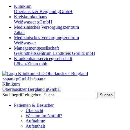
Klinikum
Oberlausitzer Bergland gGmbH
Kreiskrankenhaus
Weißwasser gGmbH
Medizinisches Versorgungszentrum
Zittau
Medizinisches Versorgungszentrum
Weißwasser
Managementgesellschaft
Gesundheitszentrum Landkreis Görlitz mbH
Krankenhausservicegesellschaft
Löbau-Zittau mbh
Klinikum
Oberlausitzer Bergland
gGmbH
Suchbegriff eingeben
Suchen
Patienten & Besucher
Übersicht
Was tun im Notfall?
Aufnahme
Aufenthalt