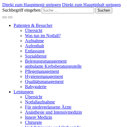
Direkt zum Hauptmenü springen
Direkt zum Hauptinhalt springen
Suchbegriff eingeben
Suchen
Patienten & Besucher
Übersicht
Was tun im Notfall?
Aufnahme
Aufenthalt
Entlassung
Sozialdienst
Belegungsmanagement
ambulante Krebsberatungsstelle
Pflegemanagement
Hygienemanagement
Qualitätsmanagement
Babygalerie
Leistungen
Übersicht
Notfallaufnahme
Für niedergelassene Ärzte
Anästhesie und Intensivmedizin
Innere Medizin
Chirurgie