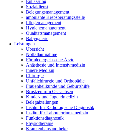
Entlassung
Sozialdienst
Belegungsmanagement
ambulante Krebsberatungsstelle
Pflegemanagement
Hygienemanagement
Qualitätsmanagement
Babygalerie
Leistungen
Übersicht
Notfallaufnahme
Für niedergelassene Ärzte
Anästhesie und Intensivmedizin
Innere Medizin
Chirurgie
Unfallchirurgie und Orthopädie
Frauenheilkunde und Geburtshilfe
Brustzentrum Ostsachsen
Kinder- und Jugendmedizin
Belegabteilungen
Institut für Radiologische Diagnostik
Institut für Laboratoriumsmedizin
Funktionsdiagnostik
Physiotherapie
Krankenhausapotheke