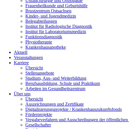
Unfallchirurgie und Orthopädie
Frauenheilkunde und Geburtshilfe
Brustzentrum Ostsachsen
Kinder- und Jugendmedizin
Belegabteilungen
Institut für Radiologische Diagnostik
Institut für Laboratoriumsmedizin
Funktionsdiagnostik
Physiotherapie
Krankenhausapotheke
Aktuell
Veranstaltungen
Karriere
Übersicht
Stellenangebote
Studium, Aus- und Weiterbildung
Berufsausbildung, Schule und Praktikum
Arbeiten im Gesundheitszentrum
Über uns
Übersicht
Auszeichnungen und Zertifikate
Digitalisierungsprojekte / Krankenhauszukunftsfonds
Förderprojekte
Vergabeverfahren und Ausschreibungen der öffentliche
Gesellschafter