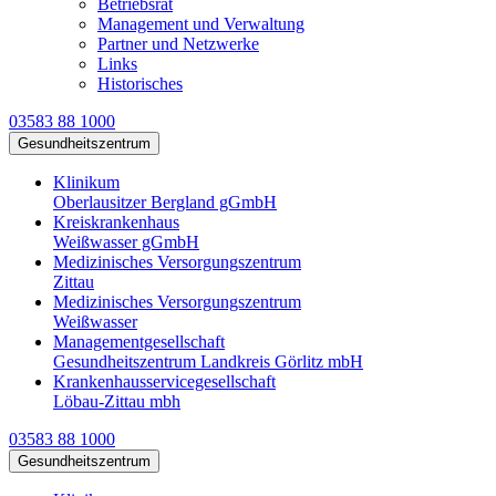
Betriebsrat
Management und Verwaltung
Partner und Netzwerke
Links
Historisches
03583 88 1000
Gesundheitszentrum
Klinikum
Oberlausitzer Bergland gGmbH
Kreiskrankenhaus
Weißwasser gGmbH
Medizinisches Versorgungszentrum
Zittau
Medizinisches Versorgungszentrum
Weißwasser
Managementgesellschaft
Gesundheitszentrum Landkreis Görlitz mbH
Krankenhausservicegesellschaft
Löbau-Zittau mbh
03583 88 1000
Gesundheitszentrum