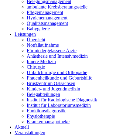
Belegungsmanagement
ambulante Krebsberatungsstelle
Pflegemanagement
Hygienemanagement
Qualitätsmanagement
Babygalerie
Leistungen
Übersicht
Notfallaufnahme
Für niedergelassene Ärzte
Anästhesie und Intensivmedizin
Innere Medizin
Chirurgie
Unfallchirurgie und Orthopädie
Frauenheilkunde und Geburtshilfe
Brustzentrum Ostsachsen
Kinder- und Jugendmedizin
Belegabteilungen
Institut für Radiologische Diagnostik
Institut für Laboratoriumsmedizin
Funktionsdiagnostik
Physiotherapie
Krankenhausapotheke
Aktuell
Veranstaltungen