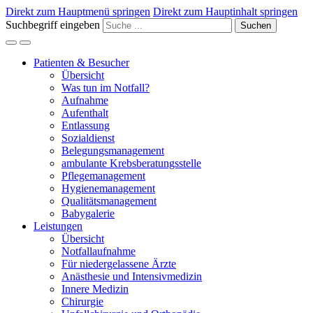
Direkt zum Hauptmenü springen
Direkt zum Hauptinhalt springen
Suchbegriff eingeben
Suchen
Patienten & Besucher
Übersicht
Was tun im Notfall?
Aufnahme
Aufenthalt
Entlassung
Sozialdienst
Belegungsmanagement
ambulante Krebsberatungsstelle
Pflegemanagement
Hygienemanagement
Qualitätsmanagement
Babygalerie
Leistungen
Übersicht
Notfallaufnahme
Für niedergelassene Ärzte
Anästhesie und Intensivmedizin
Innere Medizin
Chirurgie