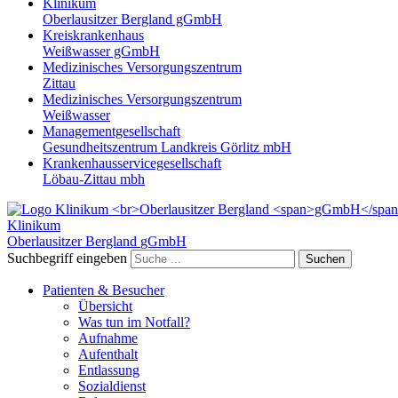
Klinikum
Oberlausitzer Bergland gGmbH
Kreiskrankenhaus
Weißwasser gGmbH
Medizinisches Versorgungszentrum
Zittau
Medizinisches Versorgungszentrum
Weißwasser
Managementgesellschaft
Gesundheitszentrum Landkreis Görlitz mbH
Krankenhausservicegesellschaft
Löbau-Zittau mbh
Klinikum
Oberlausitzer Bergland
gGmbH
Suchbegriff eingeben
Suchen
Patienten & Besucher
Übersicht
Was tun im Notfall?
Aufnahme
Aufenthalt
Entlassung
Sozialdienst