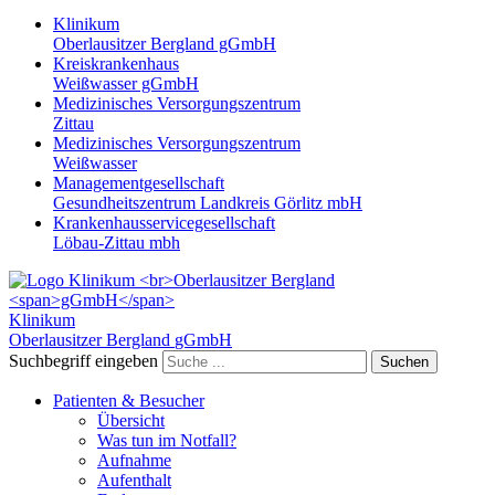
Klinikum
Oberlausitzer Bergland gGmbH
Kreiskrankenhaus
Weißwasser gGmbH
Medizinisches Versorgungszentrum
Zittau
Medizinisches Versorgungszentrum
Weißwasser
Managementgesellschaft
Gesundheitszentrum Landkreis Görlitz mbH
Krankenhausservicegesellschaft
Löbau-Zittau mbh
Klinikum
Oberlausitzer Bergland
gGmbH
Suchbegriff eingeben
Suchen
Patienten & Besucher
Übersicht
Was tun im Notfall?
Aufnahme
Aufenthalt