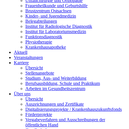
Unfallchirurgie und Orthopädie
Frauenheilkunde und Geburtshilfe
Brustzentrum Ostsachsen
Kinder- und Jugendmedizin
Belegabteilungen
Institut für Radiologische Diagnostik
Institut für Laboratoriumsmedizin
Funktionsdiagnostik
Physiotherapie
Krankenhausapotheke
Aktuell
Veranstaltungen
Karriere
Übersicht
Stellenangebote
Studium, Aus- und Weiterbildung
Berufsausbildung, Schule und Praktikum
Arbeiten im Gesundheitszentrum
Über uns
Übersicht
Auszeichnungen und Zertifikate
Digitalisierungsprojekte / Krankenhauszukunftsfonds
Förderprojekte
Vergabeverfahren und Ausschreibungen der
öffentlichen Hand