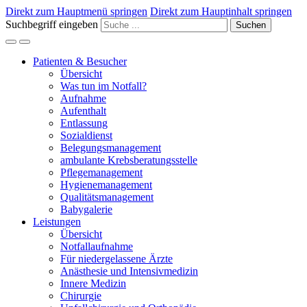
Direkt zum Hauptmenü springen
Direkt zum Hauptinhalt springen
Suchbegriff eingeben
Suchen
Patienten & Besucher
Übersicht
Was tun im Notfall?
Aufnahme
Aufenthalt
Entlassung
Sozialdienst
Belegungsmanagement
ambulante Krebsberatungsstelle
Pflegemanagement
Hygienemanagement
Qualitätsmanagement
Babygalerie
Leistungen
Übersicht
Notfallaufnahme
Für niedergelassene Ärzte
Anästhesie und Intensivmedizin
Innere Medizin
Chirurgie