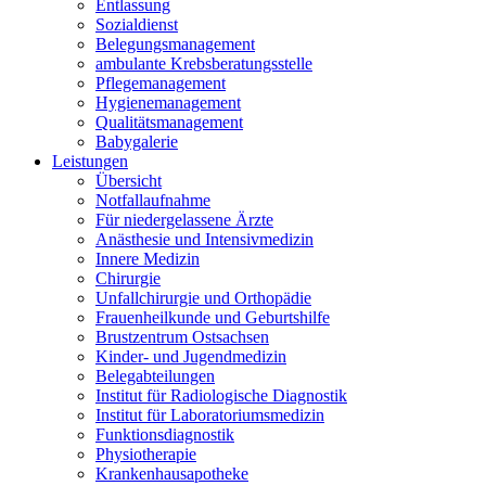
Entlassung
Sozialdienst
Belegungsmanagement
ambulante Krebsberatungsstelle
Pflegemanagement
Hygienemanagement
Qualitätsmanagement
Babygalerie
Leistungen
Übersicht
Notfallaufnahme
Für niedergelassene Ärzte
Anästhesie und Intensivmedizin
Innere Medizin
Chirurgie
Unfallchirurgie und Orthopädie
Frauenheilkunde und Geburtshilfe
Brustzentrum Ostsachsen
Kinder- und Jugendmedizin
Belegabteilungen
Institut für Radiologische Diagnostik
Institut für Laboratoriumsmedizin
Funktionsdiagnostik
Physiotherapie
Krankenhausapotheke