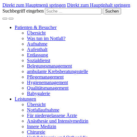
Direkt zum Hauptmenü springen
Direkt zum Hauptinhalt springen
Suchbegriff eingeben
Suchen
Patienten & Besucher
Übersicht
Was tun im Notfall?
Aufnahme
Aufenthalt
Entlassung
Sozialdienst
Belegungsmanagement
ambulante Krebsberatungsstelle
Pflegemanagement
Hygienemanagement
Qualitätsmanagement
Babygalerie
Leistungen
Übersicht
Notfallaufnahme
Für niedergelassene Ärzte
Anästhesie und Intensivmedizin
Innere Medizin
Chirurgie