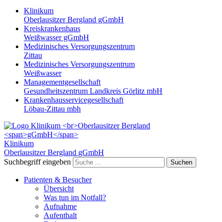
Klinikum
Oberlausitzer Bergland gGmbH
Kreiskrankenhaus
Weißwasser gGmbH
Medizinisches Versorgungszentrum
Zittau
Medizinisches Versorgungszentrum
Weißwasser
Managementgesellschaft
Gesundheitszentrum Landkreis Görlitz mbH
Krankenhausservicegesellschaft
Löbau-Zittau mbh
Klinikum
Oberlausitzer Bergland
gGmbH
Suchbegriff eingeben
Suchen
Patienten & Besucher
Übersicht
Was tun im Notfall?
Aufnahme
Aufenthalt