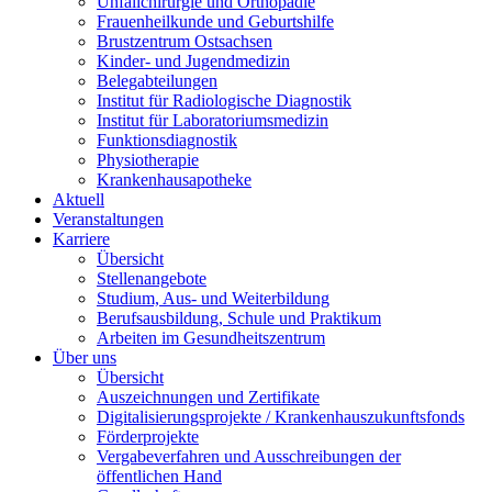
Unfallchirurgie und Orthopädie
Frauenheilkunde und Geburtshilfe
Brustzentrum Ostsachsen
Kinder- und Jugendmedizin
Belegabteilungen
Institut für Radiologische Diagnostik
Institut für Laboratoriumsmedizin
Funktionsdiagnostik
Physiotherapie
Krankenhausapotheke
Aktuell
Veranstaltungen
Karriere
Übersicht
Stellenangebote
Studium, Aus- und Weiterbildung
Berufsausbildung, Schule und Praktikum
Arbeiten im Gesundheitszentrum
Über uns
Übersicht
Auszeichnungen und Zertifikate
Digitalisierungsprojekte / Krankenhauszukunftsfonds
Förderprojekte
Vergabeverfahren und Ausschreibungen der
öffentlichen Hand