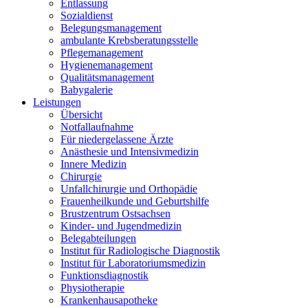
Entlassung
Sozialdienst
Belegungsmanagement
ambulante Krebsberatungsstelle
Pflegemanagement
Hygienemanagement
Qualitätsmanagement
Babygalerie
Leistungen
Übersicht
Notfallaufnahme
Für niedergelassene Ärzte
Anästhesie und Intensivmedizin
Innere Medizin
Chirurgie
Unfallchirurgie und Orthopädie
Frauenheilkunde und Geburtshilfe
Brustzentrum Ostsachsen
Kinder- und Jugendmedizin
Belegabteilungen
Institut für Radiologische Diagnostik
Institut für Laboratoriumsmedizin
Funktionsdiagnostik
Physiotherapie
Krankenhausapotheke