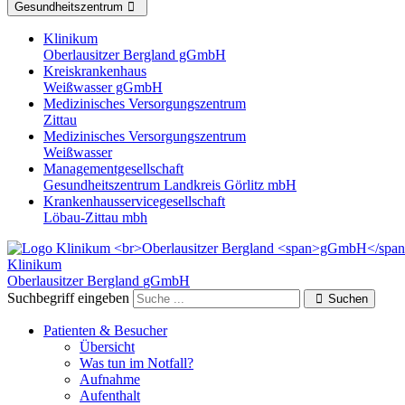
Gesundheitszentrum
Klinikum
Oberlausitzer Bergland gGmbH
Kreiskrankenhaus
Weißwasser gGmbH
Medizinisches Versorgungszentrum
Zittau
Medizinisches Versorgungszentrum
Weißwasser
Managementgesellschaft
Gesundheitszentrum Landkreis Görlitz mbH
Krankenhausservicegesellschaft
Löbau-Zittau mbh
Klinikum
Oberlausitzer Bergland
gGmbH
Suchbegriff eingeben
Suchen
Patienten & Besucher
Übersicht
Was tun im Notfall?
Aufnahme
Aufenthalt