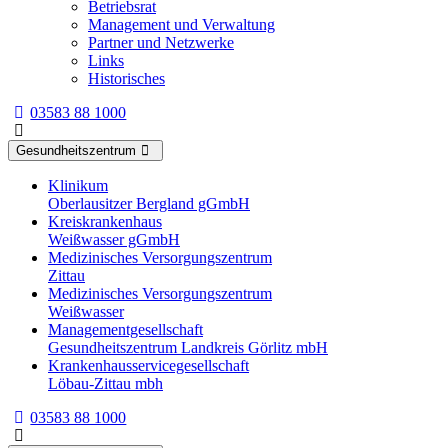
Betriebsrat
Management und Verwaltung
Partner und Netzwerke
Links
Historisches
03583 88 1000
Gesundheitszentrum
Klinikum
Oberlausitzer Bergland gGmbH
Kreiskrankenhaus
Weißwasser gGmbH
Medizinisches Versorgungszentrum
Zittau
Medizinisches Versorgungszentrum
Weißwasser
Managementgesellschaft
Gesundheitszentrum Landkreis Görlitz mbH
Krankenhausservicegesellschaft
Löbau-Zittau mbh
03583 88 1000