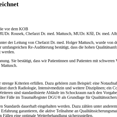
eichnet
 MUDr. Rousek, Chefarzt Dr. med. Mattusch, MUDr. Kříž, Dr. med. A
 unter der Leitung von Chefarzt Dr. med. Holger Mattusch, wurde von 
mfangreichen Re-Auditierung bestätigt, dass die hohen Qualitätsanfor
t werden.
nung. Sie bestätigt, dass wir Patientinnen und Patienten mit schweren
 Mattusch.
renge Kriterien erfüllen. Dazu gehören zum Beispiel: eine Notaufnahme
rgänzt durch Radiologie, Intensivmedizin und weitere Disziplinen; ein
 Weiteren sind standardisierte Abläufe im Schockraum nach den Vorgab
ller Fälle im TraumaRegister DGU® als Grundlage für Qualitätssicheru
n Standards dauerhaft eingehalten werden. Dazu zählen unter anderem: 
de Erfahrung garantieren, die aktive Teilnahme an Qualitätssicherung
 Fällen eine optimale Weiterbehandlung sicherzustellen.