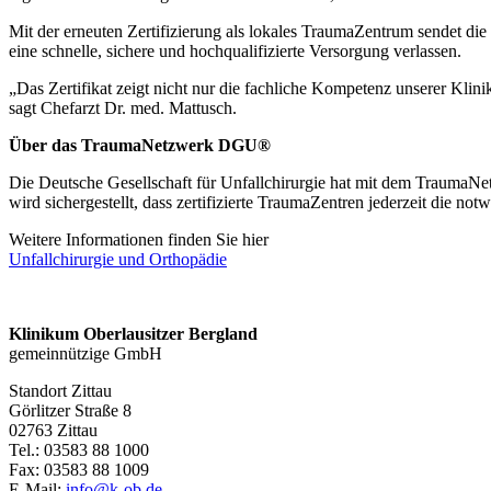
Mit der erneuten Zertifizierung als lokales TraumaZentrum sendet die
eine schnelle, sichere und hochqualifizierte Versorgung verlassen.
„Das Zertifikat zeigt nicht nur die fachliche Kompetenz unserer Kli
sagt Chefarzt Dr. med. Mattusch.
Über das TraumaNetzwerk DGU®
Die Deutsche Gesellschaft für Unfallchirurgie hat mit dem Trauma
wird sichergestellt, dass zertifizierte TraumaZentren jederzeit die not
Weitere Informationen finden Sie hier
Unfallchirurgie und Orthopädie
Klinikum Oberlausitzer Bergland
gemeinnützige GmbH
Standort Zittau
Görlitzer Straße 8
02763 Zittau
Tel.: 03583 88 1000
Fax: 03583 88 1009
E-Mail:
info@k-ob.de