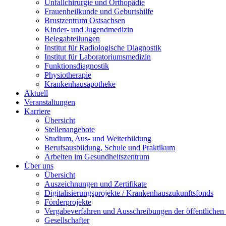
Unfallchirurgie und Orthopädie
Frauenheilkunde und Geburtshilfe
Brustzentrum Ostsachsen
Kinder- und Jugendmedizin
Belegabteilungen
Institut für Radiologische Diagnostik
Institut für Laboratoriumsmedizin
Funktionsdiagnostik
Physiotherapie
Krankenhausapotheke
Aktuell
Veranstaltungen
Karriere
Übersicht
Stellenangebote
Studium, Aus- und Weiterbildung
Berufsausbildung, Schule und Praktikum
Arbeiten im Gesundheitszentrum
Über uns
Übersicht
Auszeichnungen und Zertifikate
Digitalisierungsprojekte / Krankenhauszukunftsfonds
Förderprojekte
Vergabeverfahren und Ausschreibungen der öffentliche
Gesellschafter