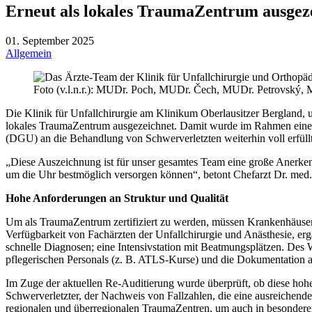
Erneut als lokales TraumaZentrum ausgez
01. September 2025
Allgemein
Foto (v.l.n.r.): MUDr. Poch, MUDr. Čech, MUDr. Petrovský,
Die Klinik für Unfallchirurgie am Klinikum Oberlausitzer Bergland,
lokales TraumaZentrum ausgezeichnet. Damit wurde im Rahmen einer u
(DGU) an die Behandlung von Schwerverletzten weiterhin voll erfüll
„Diese Auszeichnung ist für unser gesamtes Team eine große Anerken
um die Uhr bestmöglich versorgen können“, betont Chefarzt Dr. med.
Hohe Anforderungen an Struktur und Qualität
Um als TraumaZentrum zertifiziert zu werden, müssen Krankenhäuser st
Verfügbarkeit von Fachärzten der Unfallchirurgie und Anästhesie, e
schnelle Diagnosen; eine Intensivstation mit Beatmungsplätzen. Des
pflegerischen Personals (z. B. ATLS-Kurse) und die Dokumentation a
Im Zuge der aktuellen Re-Auditierung wurde überprüft, ob diese hohe
Schwerverletzter, der Nachweis von Fallzahlen, die eine ausreichen
regionalen und überregionalen TraumaZentren, um auch in besonderen