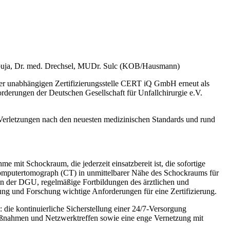
lbuja, Dr. med. Drechsel, MUDr. Sulc (KOB/Hausmann)
der unabhängigen Zertifizierungsstelle CERT iQ GmbH erneut als
derungen der Deutschen Gesellschaft für Unfallchirurgie e.V.
 Verletzungen nach den neuesten medizinischen Standards und rund
 mit Schockraum, die jederzeit einsatzbereit ist, die sofortige
 Computertomograph (CT) in unmittelbarer Nähe des Schockraums für
en der DGU, regelmäßige Fortbildungen des ärztlichen und
ng und Forschung wichtige Anforderungen für eine Zertifizierung.
die kontinuierliche Sicherstellung einer 24/7-Versorgung
smaßnahmen und Netzwerktreffen sowie eine enge Vernetzung mit