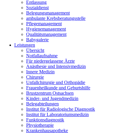
Entlassung
Sozialdienst
Belegungsmanagement
ambulante Krebsberatungsstelle
Pflegemanagement
Hygienemanagement
Qualitätsmanagement
Babygalerie
Leistungen
Übersicht
Notfallaufnahme
Für niedergelassene Ärzte
Anästhesie und Intensivmedizin
Innere Medizin
Chirurgie
Unfallchirurgie und Orthopädie
Frauenheilkunde und Geburtshilfe
Brustzentrum Ostsachsen
Kinder- und Jugendmedizin
Belegabteilungen
Institut für Radiologische Diagnostik
Institut für Laboratoriumsmedizin
Funktionsdiagnostik
Physiotherapie
Krankenhausapotheke